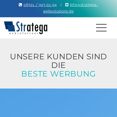
06721 / 923 01 94
|
info@stratega-
websolutions.de
UNSERE KUNDEN SIND
DIE
BESTE WERBUNG