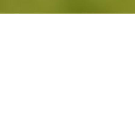
- WEBDESIGN -
DESIGN & REALISIERUNG
Immobilien
Hartmann