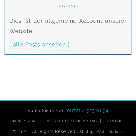
stratega
Dies ist der allgemeine Account unserer
Website.
[ alle Posts ansehen ]
06721 / 923 01 94
Rufen Sie uns an:
|
|
IMPRESSUM
DATENSCHUTZERKLÄRUNG
KONTAKT
© 2021 · All Rights Reserved ·
Stratega Websolutions