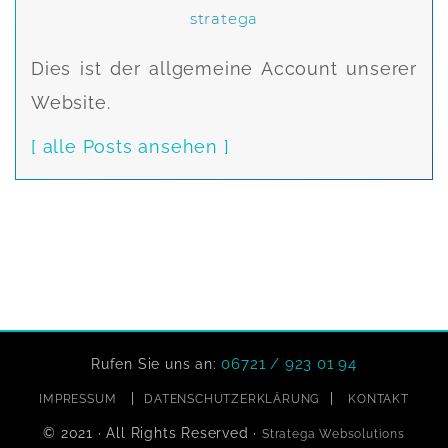
stratega
Dies ist der allgemeine Account unserer
Website.
[ alle Posts ansehen ]
06721 / 923 01 94
Rufen Sie uns an:
|
|
IMPRESSUM
DATENSCHUTZERKLÄRUNG
KONTAKT
© 2021 · All Rights Reserved ·
Stratega Websolutions