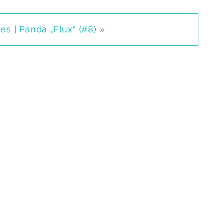
tes
|
Panda „Flux“ (#8)
»