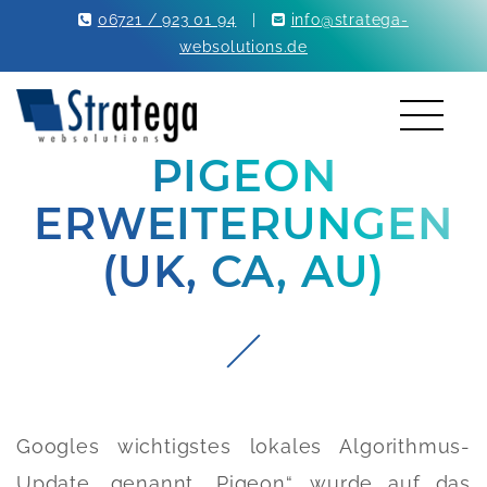
06721 / 923 01 94
|
info@stratega-
websolutions.de
PIGEON
ERWEITERUNGEN
(UK, CA, AU)
Googles wichtigstes lokales Algorithmus-
Update, genannt „Pigeon“, wurde auf das