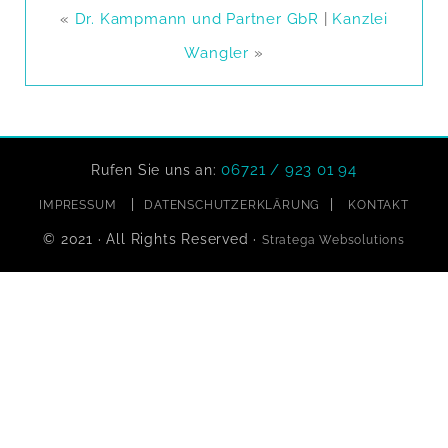
«
Dr. Kampmann und Partner GbR
|
Kanzlei
Wangler
»
06721 / 923 01 94
Rufen Sie uns an:
|
|
IMPRESSUM
DATENSCHUTZERKLÄRUNG
KONTAKT
© 2021 · All Rights Reserved ·
Stratega Websolutions