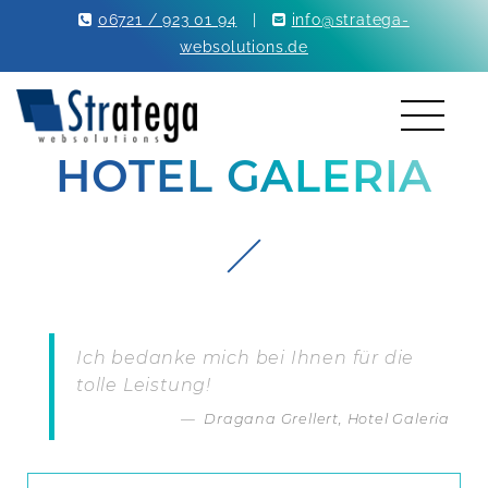
06721 / 923 01 94
|
info@stratega-
websolutions.de
HOTEL GALERIA
Ich bedanke mich bei Ihnen für die
tolle Leistung!
Dragana Grellert, Hotel Galeria